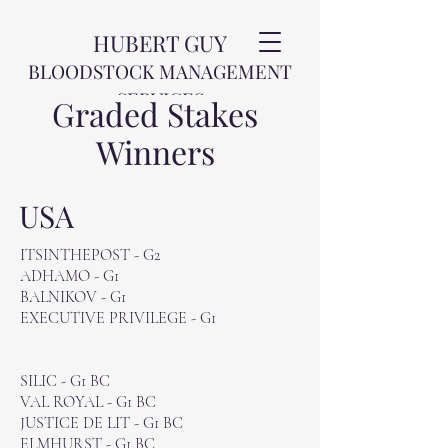
HUBERT GUY
BLOODSTOCK MANAGEMENT
SERVICES
Graded Stakes
Winners
USA
ITSINTHEPOST - G2
ADHAMO - G1
BALNIKOV - G1
EXECUTIVE PRIVILEGE - G1
SILIC - G1 BC
VAL ROYAL - G1 BC
JUSTICE DE LIT - G1 BC
ELMHURST - G1 BC