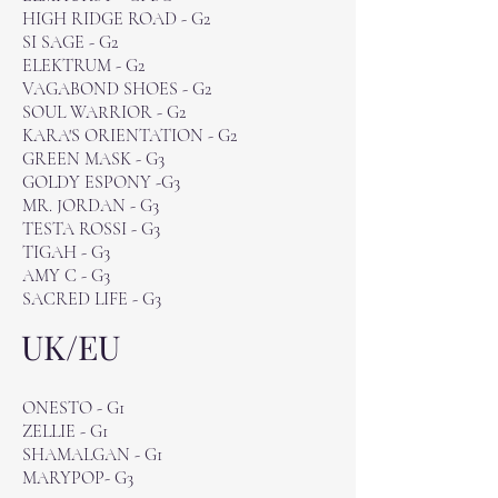
HIGH RIDGE ROAD - G2
SI SAGE - G2
ELEKTRUM - G2
VAGABOND SHOES - G2
SOUL WARRIOR - G2
KARA'S ORIENTATION - G2
GREEN MASK - G3
GOLDY ESPONY -G3
MR. JORDAN - G3
TESTA ROSSI - G3
TIGAH - G3
AMY C - G3
SACRED LIFE - G3
UK/EU
ONESTO - G1
ZELLIE - G1
SHAMALGAN - G1
MARYPOP- G3